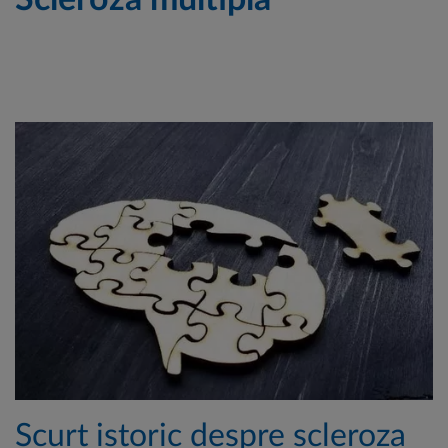
Scleroza multiplă
Scurt istoric despre scleroza