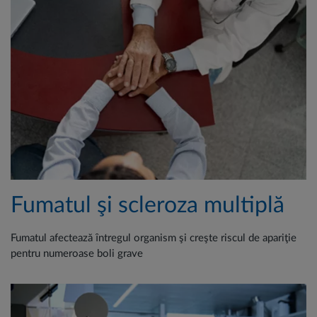
Fumatul şi scleroza multiplă
Fumatul afectează ȋntregul organism şi creşte riscul de apariţie
pentru numeroase boli grave