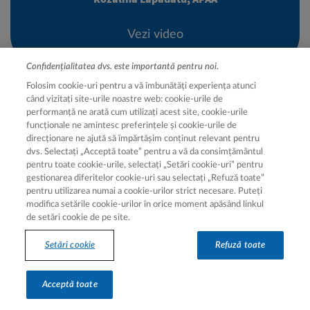
Vezi video
Confidențialitatea dvs. este importantă pentru noi.
Folosim cookie-uri pentru a vă îmbunătăți experiența atunci
când vizitați site-urile noastre web: cookie-urile de
performanță ne arată cum utilizați acest site, cookie-urile
Biblioteca video cu explicații
funcționale ne amintesc preferințele și cookie-urile de
direcționare ne ajută să împărtășim conținut relevant pentru
despre boala
dvs. Selectați „Acceptă toate” pentru a vă da consimțământul
pentru toate cookie-urile, selectați „Setări cookie-uri” pentru
gestionarea diferitelor cookie-uri sau selectați „Refuză toate”
pentru utilizarea numai a cookie-urilor strict necesare. Puteți
modifica setările cookie-urilor în orice moment apăsând linkul
de setări cookie de pe site.
Setări cookie
Refuză toate
Video Dr. Xavier
Acceptă toate