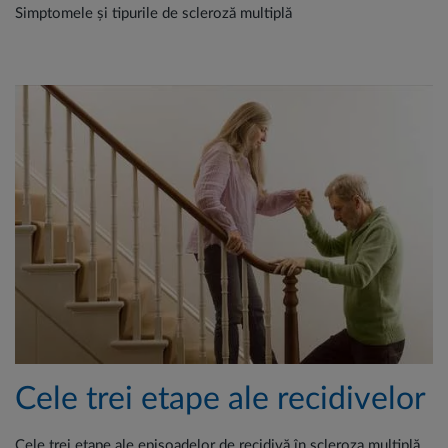
Simptomele și tipurile de scleroză multiplă
Cele trei etape ale recidivelor
Cele trei etape ale episoadelor de recidivă în scleroza multiplă