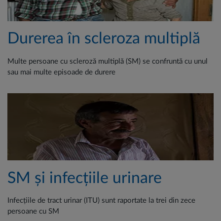
Durerea în scleroza multiplă
Multe persoane cu scleroză multiplă (SM) se confruntă cu unul
sau mai multe episoade de durere
SM și infecțiile urinare
Infecțiile de tract urinar (ITU) sunt raportate la trei din zece
persoane cu SM