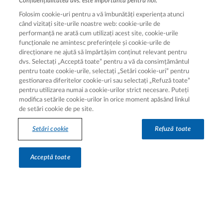
Confidențialitatea dvs. este importantă pentru noi.
Folosim cookie-uri pentru a vă îmbunătăți experiența atunci
când vizitați site-urile noastre web: cookie-urile de
performanță ne arată cum utilizați acest site, cookie-urile
funcționale ne amintesc preferințele și cookie-urile de
direcționare ne ajută să împărtășim conținut relevant pentru
dvs. Selectați „Acceptă toate” pentru a vă da consimțământul
Legal [Footer Second]
pentru toate cookie-urile, selectați „Setări cookie-uri” pentru
Termeni de utilizare
gestionarea diferitelor cookie-uri sau selectați „Refuză toate”
pentru utilizarea numai a cookie-urilor strict necesare. Puteți
Notă de informare
modifica setările cookie-urilor în orice moment apăsând linkul
Setări cookie
de setări cookie de pe site.
Despre cookie-uri
Setări cookie
Refuză toate
Acceptă toate
Hartă site