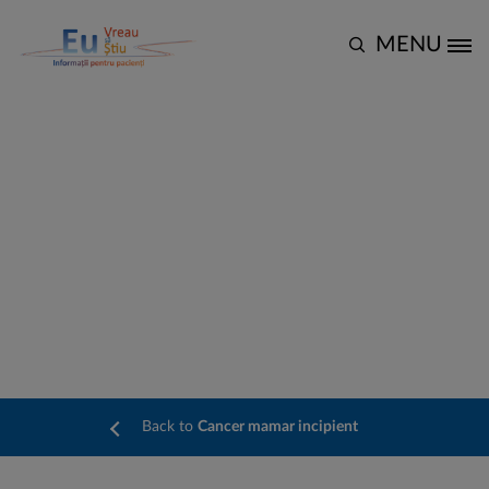
Mergi la conţinutul principal
MENU
Site Logo
Cancerul mamar și factorii
de risc
Back to
Cancer mamar incipient