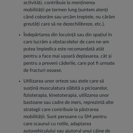
activități, contribuie la menținerea
mobilității pe termen lung (suntem atenți
când coborâm sau urcăm treptele, nu cărăm
greutăți care să ne dezechilibreze, etc.).
Îndepărtarea din locuință sau din spațiul în
care lucrăm a obstacolelor de care ne-am
putea împiedica este recomandată atât
pentru a face mai ușoară deplasarea, cât și
pentru a preveni căderile, care pot fi urmate
de fracturi osoase.
Utilizarea unor orteze sau atele care să
susțină musculatura slăbită a picioarelor,
fizioterapia, kinetoterapia, utilizarea unor
bastoane sau cadre de mers, reprezintă alte
strategii care contribuie la păstrarea
mobilității. Sunt persoane cu SM pentru
care scaunul cu rotile, adaptarea
autovehiculului sau ajutorul unui câine de