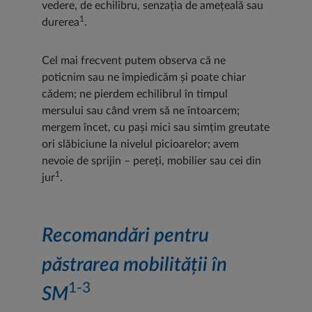
vedere, de echilibru, senzația de amețeală sau
1
durerea
.
Cel mai frecvent putem observa că ne
poticnim sau ne împiedicăm și poate chiar
cădem; ne pierdem echilibrul în timpul
mersului sau când vrem să ne întoarcem;
mergem încet, cu pași mici sau simțim greutate
ori slăbiciune la nivelul picioarelor; avem
nevoie de sprijin – pereți, mobilier sau cei din
1
jur
.
Recomandări pentru
păstrarea mobilității în
1-3
SM