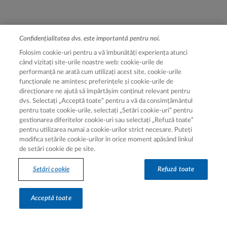
Confidențialitatea dvs. este importantă pentru noi.
Legal [Footer Second]
Termeni de utilizare
Folosim cookie-uri pentru a vă îmbunătăți experiența atunci
când vizitați site-urile noastre web: cookie-urile de
Notă de informare
performanță ne arată cum utilizați acest site, cookie-urile
Setări cookie
funcționale ne amintesc preferințele și cookie-urile de
direcționare ne ajută să împărtășim conținut relevant pentru
Despre cookie-uri
dvs. Selectați „Acceptă toate” pentru a vă da consimțământul
pentru toate cookie-urile, selectați „Setări cookie-uri” pentru
gestionarea diferitelor cookie-uri sau selectați „Refuză toate”
pentru utilizarea numai a cookie-urilor strict necesare. Puteți
modifica setările cookie-urilor în orice moment apăsând linkul
de setări cookie de pe site.
Setări cookie
Refuză toate
Hartă site
Acceptă toate
Hartă site