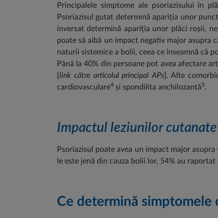
Principalele simptome ale psoriazisului în pl
Psoriazisul gutat determină apariția unor puncte
inversat determină apariția unor plăci roșii, ne
poate să aibă un impact negativ major asupra cali
naturii sistemice a bolii, ceea ce înseamnă că p
Până la 40% din persoane pot avea afectare art
[
link către articolul principal APs
]. Alte comorbi
4
5
cardiovasculare
și spondilita anchilozantă
.
Impactul leziunilor cutanate a
Psoriazisul poate avea un impact major asupra 
le este jenă din cauza bolii lor, 54% au raporta
Ce determină simptomele 