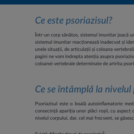
Ce este psoriazisul?
Într-un corp sănătos, sistemul imunitar joacă un
sistemul imunitar reacționează inadecvat și iden
unele situații, de articulații și coloana vertebra
pagini ne vom îndrepta atenția asupra psoriazisul
coloanei vertebrale determinate de artrita psoria
Ce se întâmplă la nivelul 
Psoriazisul este o boală autoinflamatorie med
consecință apariția unor plăci roșii, cu aspect 
nivelul corpului, dar, cel mai frecvent, se găses
2