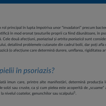
 rol principal în lupta împotriva unor “invadatori” precum bacter
tifică în mod eronat țesuturile proprii ca fiind dăunătoare, în ps
lă. Cele două afecțiuni,
psoriazisul
și
artrita psoriazică
sunt consider
ui, detaliind problemele cutanate din cadrul bolii, dar poți afla 
zică (o afecțiune care determină durere, umflarea, rigiditatea art
pielii în psoriazis?
iată imun care, printre alte manifestări, determină producția 
de solzi sau cruste, ca și cum pielea este acoperită de „scuame“ a
1
c la nivelul coatelor, genunchilor sau scalpului
.