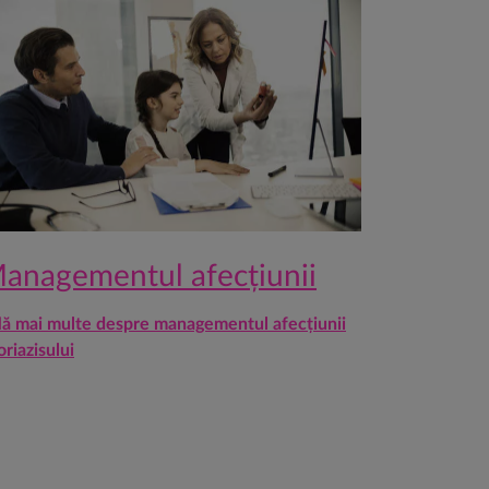
anagementul afecțiunii
lă mai multe despre managementul afecțiunii
oriazisului