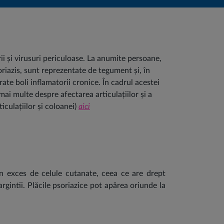
ii și virusuri periculoase. La anumite persoane,
oriazis, sunt reprezentate de tegument și, în
ate boli inflamatorii cronice. În cadrul acestei
mai multe despre afectarea articulațiilor și a
iculațiilor și coloanei)
aici
în exces de celule cutanate, ceea ce are drept
rgintii. Plăcile psoriazice pot apărea oriunde la