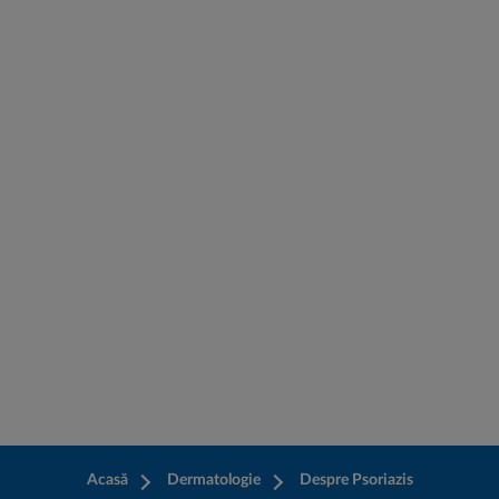
Mergi la conţinutul principal
Acasă
Dermatologie
Despre Psoriazis