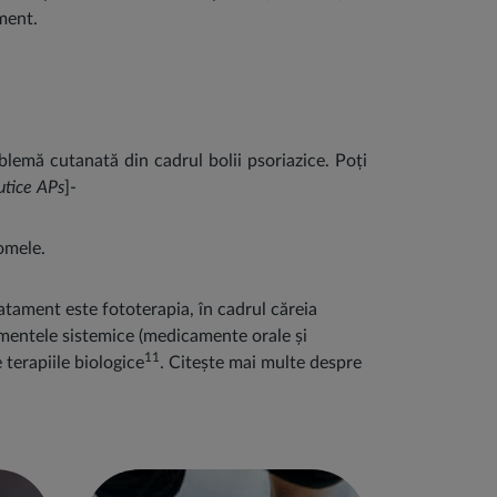
ament.
lemă cutanată din cadrul bolii psoriazice. Poți
eutice APs
]-
tomele.
atament este fototerapia, în cadrul căreia
tamentele sistemice (medicamente orale și
11
 terapiile biologice
. Citește mai multe despre