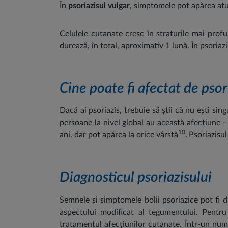
În
psoriazisul vulgar
, simptomele pot apărea atun
Celulele cutanate cresc în straturile mai profu
durează, în total, aproximativ 1 lună. În psoriaz
Cine poate fi afectat de psor
Dacă ai psoriazis, trebuie să știi că nu ești si
persoane la nivel global au această afecțiune –
10
ani, dar pot apărea la orice vârstă
.
Psoriazisul
Diagnosticul psoriazisului
Semnele și simptomele bolii psoriazice pot fi d
aspectului modificat al tegumentului. Pentru
tratamentul afecțiunilor cutanate. Într-un nu