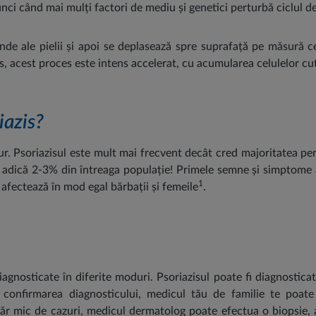
ci când mai mulți factori de mediu și genetici perturbă ciclul de 
nde ale pielii și apoi se deplasează spre suprafață pe măsură ce
is, acest proces este intens accelerat, cu acumularea celulelor cu
iazis?
ngur. Psoriazisul este mult mai frecvent decât cred majoritatea 
 adică 2-3% din întreaga populație! Primele semne și simptome a
1
 afectează în mod egal bărbații și femeile
.
iagnosticate în diferite moduri. Psoriazisul poate fi diagnostica
 confirmarea diagnosticului, medicul tău de familie te poate 
măr mic de cazuri, medicul dermatolog poate efectua o biopsie, 