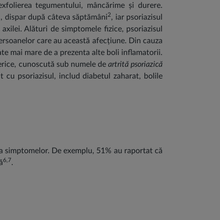
 exfolierea tegumentului, mâncărime și durere.
2
cei, dispar după câteva săptămâni
, iar psoriazisul
axilei. Alături de simptomele fizice, psoriazisul
a persoanelor care au această afecțiune. Din cauza
te mai mare de a prezenta alte boli inflamatorii.
iferice, cunoscută sub numele de
artrită psoriazică
 cu psoriazisul, includ diabetul zaharat, bolile
nța simptomelor. De exemplu, 51% au raportat că
6,7
ă
.