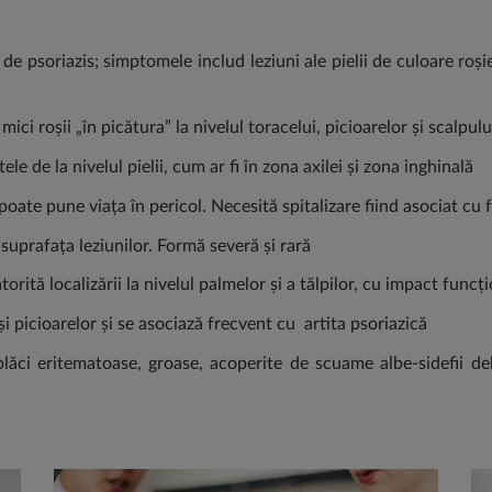
e psoriazis; simptomele includ leziuni ale pielii de culoare roși
ici roșii „în picătura” la nivelul toracelui, picioarelor și scalpul
ele de la nivelul pielii, cum ar fi în zona axilei și zona inghinală
poate pune viața în pericol. Necesită spitalizare fiind asociat cu f
 suprafața leziunilor. Formă severă și rară
orită localizării la nivelul palmelor și a tălpilor, cu impact funcț
și picioarelor și se asociază frecvent cu artita psoriazică
plăci eritematoase, groase, acoperite de scuame albe-sidefii del