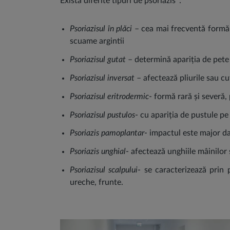
Există diferite tipuri de psoriazis
:
Psoriazisul în plăci
– cea mai frecventă formă d
scuame argintii
Psoriazisul gutat
– determină apariția de pete m
Psoriazisul inversat
– afectează pliurile sau cut
Psoriazisul eritrodermic
- formă rară și severă, 
Psoriazisul pustulos
- cu apariția de pustule pe
Psoriazis pamoplantar
- impactul este major dat
Psoriazis unghial
- afectează unghiile mâinilor 
Psoriazisul scalpului
- se caracterizează prin 
ureche, frunte.