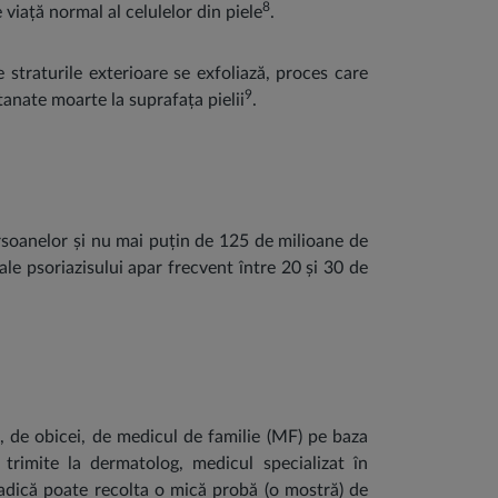
8
viață normal al celulelor din piele
.
 straturile exterioare se exfoliază, proces care
9
tanate moarte la suprafața pielii
.
persoanelor și nu mai puțin de 125 de milioane de
le psoriazisului apar frecvent între 20 și 30 de
t, de obicei, de medicul de familie (MF) pe baza
trimite la dermatolog, medicul specializat în
adică poate recolta o mică probă (o mostră) de