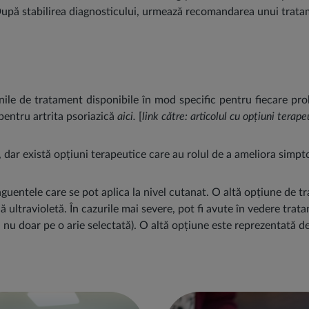
După stabilirea diagnosticului, urmează recomandarea unui trat
ile de tratament disponibile în mod specific pentru fiecare prob
pentru artrita psoriazică
aici.
[
link către: articolul cu opțiuni terap
, dar există opțiuni terapeutice care au rolul de a ameliora simp
uentele care se pot aplica la nivel cutanat. O altă opțiune de tr
 ultravioletă. În cazurile mai severe, pot fi avute în vedere tra
 nu doar pe o arie selectată). O altă opțiune este reprezentată de