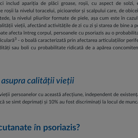
ăci includ apariția de plăci groase, roșii, cu aspect de solzi,
 roșii la nivelul toracelui, picioarelor și scalpului care, de obi
tede, la nivelul pliurilor formate de piele, așa cum este în cazul 
tății vieții, afectând activitățile de zi cu zi și starea de bine 
oate afecta întreg corpul, persoanele cu psoriazis au o probabilita
3
iculară
- o boală caracterizată prin afectarea articulațiilor per
dități sau boli cu probabilitate ridicată de a apărea concomitent
supra calității vieții
vieții persoanelor cu această afecțiune, independent de existe
t că se simt deprimați și 10% au fost discriminați la locul de munc
cutanate
î
n psoriazis?