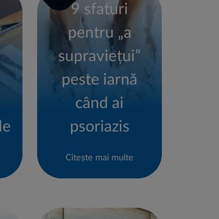
9 sfaturi
pentru „a
supraviețui”
peste iarnă
când ai
le
psoriazis
Citește mai multe