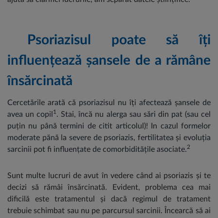
Psoriazisul poate să îți
influențează șansele de a rămâne
însărcinată
Cercetările arată că psoriazisul nu îți afectează șansele de
1
avea un copil
. Stai, încă nu alerga sau sări din pat (sau cel
puțin nu până termini de citit articolul)! In cazul formelor
moderate pănă la severe de psoriazis, fertilitatea și evoluția
2
sarcinii pot fi influențate de comorbiditățile asociate.
Sunt multe lucruri de avut în vedere când ai psoriazis și te
decizi să rămâi însărcinată. Evident, problema cea mai
dificilă este tratamentul și dacă regimul de tratament
trebuie schimbat sau nu pe parcursul sarcinii. Încearcă să ai