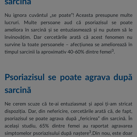
sarcină
Nu ignora cuvântul „se poate”! Aceasta presupune multe
lucruri. Multe persoane aud că psoriazisul se poate
ameliora în sarcină și se entuziasmează și nu putem să le
învinovățim. Dar cercetările arată că acest fenomen nu
survine la toate persoanele – afecțiunea se ameliorează în
3
timpul sarcinii la aproximativ 40-60% dintre femei
.
Psoriazisul se poate agrava după
sarcină
Ne cerem scuze că te-ai entuziasmat și apoi ți-am stricat
dispoziția. Dar, din nefericire, cercetările arată că, de fapt,
psoriazisul se poate agrava după „fericirea” din sarcină. În
același studiu, 65% dintre femei au raportat agravarea
3
simptomelor psoriazisului după naștere
.Din nou, este doar