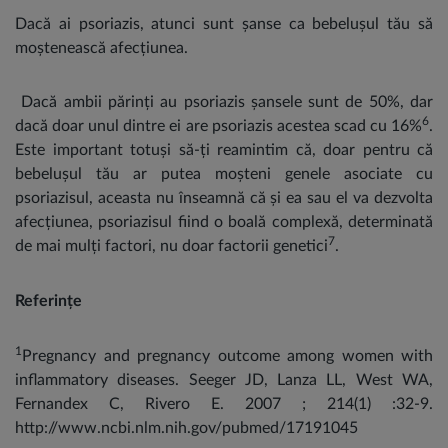
Dacă ai psoriazis, atunci sunt șanse ca bebelușul tău să
moștenească afecțiunea.
Dacă ambii părinți au psoriazis șansele sunt de 50%, dar
6
dacă doar unul dintre ei are psoriazis acestea scad cu 16%
.
Este important totuși să-ți reamintim că, doar pentru că
bebelușul tău ar putea moșteni genele asociate cu
psoriazisul, aceasta nu înseamnă că și ea sau el va dezvolta
afecțiunea, psoriazisul fiind o boală complexă, determinată
7
de mai mulți factori, nu doar factorii genetici
.
Referințe
1
Pregnancy and pregnancy outcome among women with
inflammatory diseases. Seeger JD, Lanza LL, West WA,
Fernandex C, Rivero E. 2007 ; 214(1) :32-9.
http://www.ncbi.nlm.nih.gov/pubmed/17191045