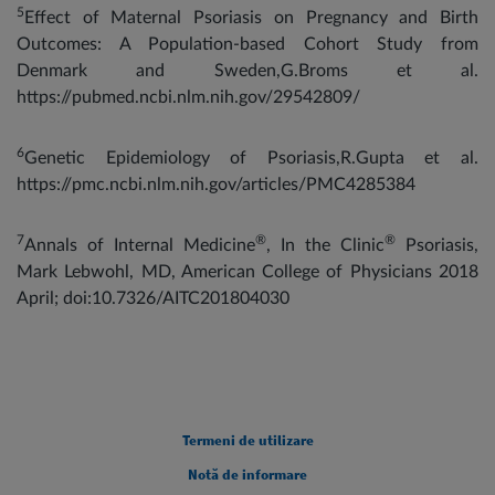
5
Effect of Maternal Psoriasis on Pregnancy and Birth
Outcomes: A Population-based Cohort Study from
Denmark and Sweden,G.Broms et al.
https://pubmed.ncbi.nlm.nih.gov/29542809/
6
Genetic Epidemiology of Psoriasis,R.Gupta et al.
https://pmc.ncbi.nlm.nih.gov/articles/PMC4285384
7
®
®
Annals of Internal Medicine
, In the Clinic
Psoriasis,
Mark Lebwohl, MD, American College of Physicians 2018
April; doi:10.7326/AITC201804030
Legal [Footer Second]
Termeni de utilizare
Notă de informare