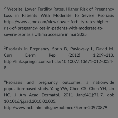
2
Website: Lower Fertility Rates, Higher Risk of Pregnancy
Loss in Patients With Moderate to Severe Psoriasis
https://www.ajmc.com/view/lower-fertility-rates-higher-
risk-of-pregnancy-loss-in-patients-with-moderate-to-
severe-psoriasis Ultima accesare in mai 2025
3
Psoriasis in Pregnancy. Sorin D, Pavlovsky L, David M.
Curr Derm Rep (2012) 1:209–213.
http://link.springer.com/article/10.1007/s13671-012-0024-
8
4
Psoriasis and pregnancy outcomes: a nationwide
population-based study. Yang YW, Chen CS, Chen YH, Lin
HC. J Am Acad Dermatol. 2011 Jan;64(1):71-7. doi:
10.1016/j.jaad.2010.02.005.
http://www.ncbi.nlm.nih.gov/pubmed/?term=20970879