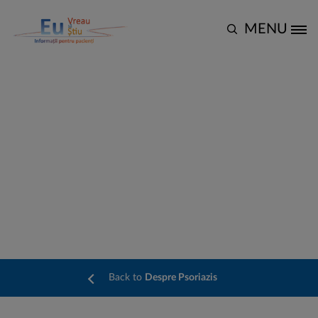
Mergi la conţinutul principal
MENU
Site Logo
Adevărul despre psoriazis
și sarcină
Back to
Despre Psoriazis