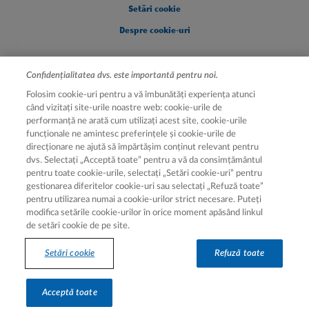
Setări cookie
Despre cookie-uri
Confidențialitatea dvs. este importantă pentru noi.
Folosim cookie-uri pentru a vă îmbunătăți experiența atunci
când vizitați site-urile noastre web: cookie-urile de
performanță ne arată cum utilizați acest site, cookie-urile
funcționale ne amintesc preferințele și cookie-urile de
direcționare ne ajută să împărtășim conținut relevant pentru
Hartă site
dvs. Selectați „Acceptă toate” pentru a vă da consimțământul
pentru toate cookie-urile, selectați „Setări cookie-uri” pentru
Hartă site
gestionarea diferitelor cookie-uri sau selectați „Refuză toate”
pentru utilizarea numai a cookie-urilor strict necesare. Puteți
modifica setările cookie-urilor în orice moment apăsând linkul
de setări cookie de pe site.
© 2026 Novartis AG | Aprobat ANMDMR (50019E/22.07.2025)
Setări cookie
Refuză toate
Recomandăm consultarea unui profesionist din domeniul sănătății.
Acceptă toate