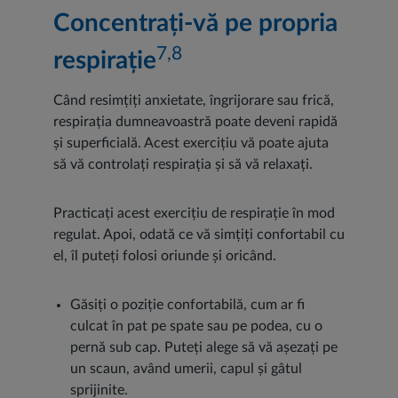
Concentrați-vă pe propria
7,8
respirație
Când resimțiți anxietate, îngrijorare sau frică,
respirația dumneavoastră poate deveni rapidă
și superficială. Acest exercițiu vă poate ajuta
să vă controlați respirația și să vă relaxați.
Practicați acest exercițiu de respirație în mod
regulat. Apoi, odată ce vă simțiți confortabil cu
el, îl puteți folosi oriunde și oricând.
Găsiți o poziție confortabilă, cum ar fi
culcat în pat pe spate sau pe podea, cu o
pernă sub cap. Puteți alege să vă așezați pe
un scaun, având umerii, capul și gâtul
sprijinite.