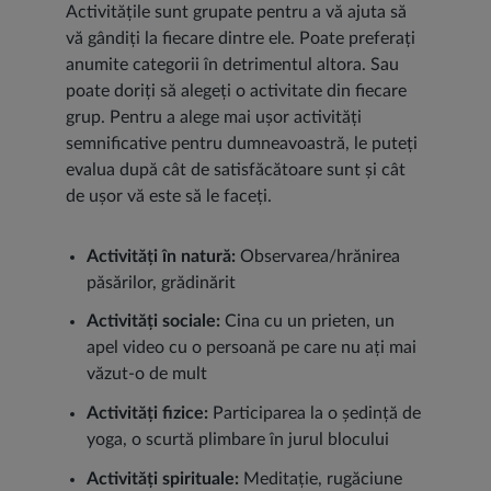
Activitățile sunt grupate pentru a vă ajuta să
vă gândiți la fiecare dintre ele. Poate preferați
anumite categorii în detrimentul altora. Sau
poate doriți să alegeți o activitate din fiecare
grup. Pentru a alege mai ușor activități
semnificative pentru dumneavoastră, le puteți
evalua după cât de satisfăcătoare sunt și cât
de ușor vă este să le faceți.
Activități în natură:
Observarea/hrănirea
păsărilor, grădinărit
Activități sociale:
Cina cu un prieten, un
apel video cu o persoană pe care nu ați mai
văzut-o de mult
Activități fizice:
Participarea la o ședință de
yoga, o scurtă plimbare în jurul blocului
Activități spirituale:
Meditație, rugăciune