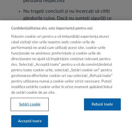
persoana respectivă
Nu trageți concluzii și nu încercați să citiți
gândurile cuiva. Dacă nu sunteți sigur(ă) ce
gândește o persoană, întrebați
Confidențialitatea dvs. este importantă pentru noi.
Încercați să înțelegeți sensul și emoțiile pe
Folosim cookie-uri pentru a vă îmbunătăți experiența atunci
când vizitați site-urile noastre web: cookie-urile de
care cealaltă persoană le exprimă. Poate fi
performanță ne arată cum utilizați acest site, cookie-urile
util să știți motivele pentru care cineva
funcționale ne amintesc preferințele și cookie-urile de
16
spune ceva
direcționare ne ajută să împărtășim conținut relevant pentru
dvs. Selectați „Acceptă toate” pentru a vă da consimțământul
pentru toate cookie-urile, selectați „Setări cookie-uri” pentru
gestionarea diferitelor cookie-uri sau selectați „Refuză toate”
Concluzie:
Nu așteptați ca furia și frustrarea
pentru utilizarea numai a cookie-urilor strict necesare. Puteți
modifica setările cookie-urilor în orice moment apăsând linkul
să se acumuleze. Exprimați-vă sentimentele de
de setări cookie de pe site.
îndată ce le identificați. Dacă nu le exprimați,
este mai probabil să vă exprimați furia într-un
Setări cookie
Refuză toate
17
mod nesănătos.
Acceptă toate