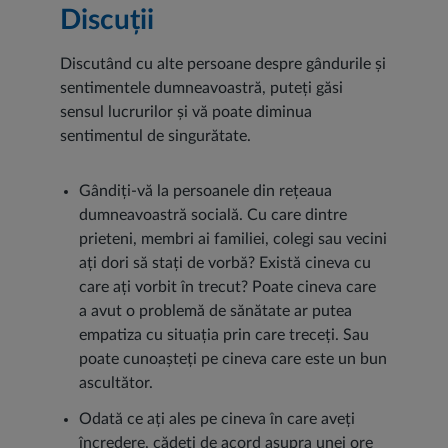
Discuții
Discutând cu alte persoane despre gândurile și
sentimentele dumneavoastră, puteți găsi
sensul lucrurilor și vă poate diminua
sentimentul de singurătate.
Gândiți-vă la persoanele din rețeaua
dumneavoastră socială. Cu care dintre
prieteni, membri ai familiei, colegi sau vecini
ați dori să stați de vorbă? Există cineva cu
care ați vorbit în trecut? Poate cineva care
a avut o problemă de sănătate ar putea
empatiza cu situația prin care treceți. Sau
poate cunoașteți pe cineva care este un bun
ascultător.
Odată ce ați ales pe cineva în care aveți
încredere, cădeți de acord asupra unei ore