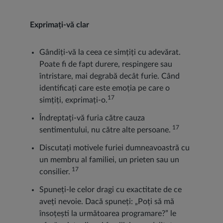
Exprimați-vă clar
Gândiți-vă la ceea ce simțiți cu adevărat.
Poate fi de fapt durere, respingere sau
întristare, mai degrabă decât furie. Când
identificați care este emoția pe care o
17
simțiți, exprimați-o.
Îndreptați-vă furia către cauza
17
sentimentului, nu către alte persoane.
Discutați motivele furiei dumneavoastră cu
un membru al familiei, un prieten sau un
17
consilier.
Spuneți-le celor dragi cu exactitate de ce
aveți nevoie. Dacă spuneți: „Poți să mă
însoțești la următoarea programare?” le