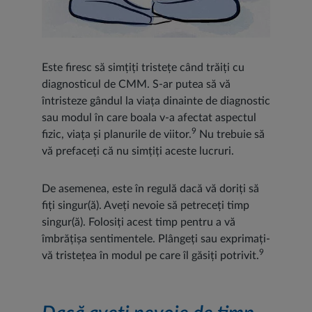
Este firesc să simțiți tristețe când trăiți cu
diagnosticul de CMM. S-ar putea să vă
întristeze gândul la viața dinainte de diagnostic
sau modul în care boala v-a afectat aspectul
9
fizic, viața și planurile de viitor.
Nu trebuie să
vă prefaceți că nu simțiți aceste lucruri.
De asemenea, este în regulă dacă vă doriți să
fiți singur(ă). Aveți nevoie să petreceți timp
singur(ă). Folosiți acest timp pentru a vă
îmbrățișa sentimentele. Plângeți sau exprimați-
9
vă tristețea în modul pe care îl găsiți potrivit.