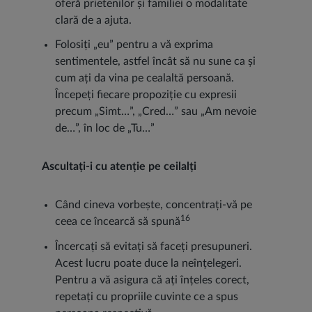
oferă prietenilor și familiei o modalitate
clară de a ajuta.
Folosiți „eu” pentru a vă exprima
sentimentele, astfel încât să nu sune ca și
cum ați da vina pe cealaltă persoană.
Începeți fiecare propoziție cu expresii
precum „Simt…”, „Cred…” sau „Am nevoie
de…”, în loc de „Tu…”
Ascultați-i cu atenție pe ceilalți
Când cineva vorbește, concentrați-vă pe
16
ceea ce încearcă să spună
Încercați să evitați să faceți presupuneri.
Acest lucru poate duce la neînțelegeri.
Pentru a vă asigura că ați înțeles corect,
repetați cu propriile cuvinte ce a spus