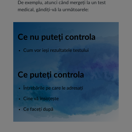
De exemplu, atunci când mergeți la un test
medical, gândiți-vă la următoarele:
Ce nu puteți controla
Cum vor ieși rezultatele testului
Ce puteți controla
Întrebările pe care le adresați
Cine vă însoțește
Ce faceți după