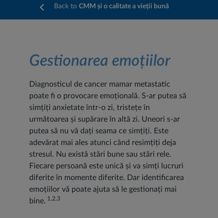
Back to
CMM și o calitate a vieții bună
Gestionarea emoțiilor
Diagnosticul de cancer mamar metastatic
poate fi o provocare emoțională. S-ar putea să
simțiți anxietate într-o zi, tristețe în
următoarea și supărare în altă zi. Uneori s-ar
putea să nu vă dați seama ce simțiți. Este
adevărat mai ales atunci când resimțiți deja
stresul. Nu există stări bune sau stări rele.
Fiecare persoană este unică și va simți lucruri
diferite în momente diferite. Dar identificarea
emoțiilor vă poate ajuta să le gestionați mai
1,2,3
bine.