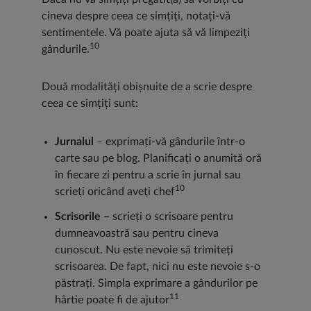
cineva despre ceea ce simțiți, notați-vă
sentimentele. Vă poate ajuta să vă limpeziți
10
gândurile.
Două modalități obișnuite de a scrie despre
ceea ce simțiți sunt:
Jurnalul
– exprimați-vă gândurile într-o
carte sau pe blog. Planificați o anumită oră
în fiecare zi pentru a scrie în jurnal sau
10
scrieți oricând aveți chef
Scrisorile –
scrieți o scrisoare pentru
dumneavoastră sau pentru cineva
cunoscut. Nu este nevoie să trimiteți
scrisoarea. De fapt, nici nu este nevoie s-o
păstrați. Simpla exprimare a gândurilor pe
11
hârtie poate fi de ajutor