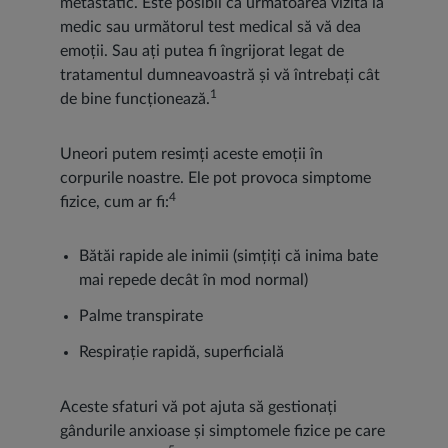
metastatic. Este posibil ca următoarea vizită la
medic sau următorul test medical să vă dea
emoții. Sau ați putea fi îngrijorat legat de
tratamentul dumneavoastră și vă întrebați cât
1
de bine funcționează.
Uneori putem resimți aceste emoții în
corpurile noastre. Ele pot provoca simptome
4
fizice, cum ar fi:
Bătăi rapide ale inimii (simțiți că inima bate
mai repede decât în mod normal)
Palme transpirate
Respirație rapidă, superficială
Aceste sfaturi vă pot ajuta să gestionați
gândurile anxioase și simptomele fizice pe care