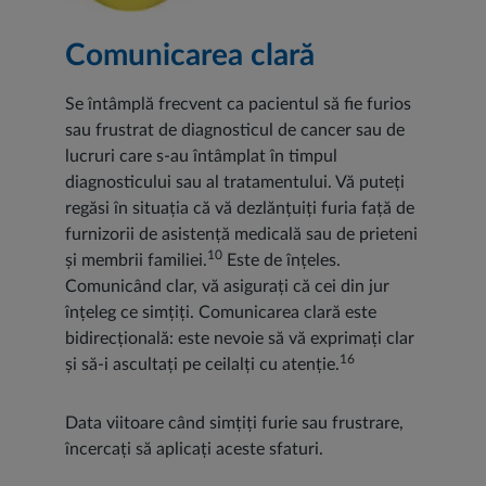
Comunicarea clară
Se întâmplă frecvent ca pacientul să fie furios
sau frustrat de diagnosticul de cancer sau de
lucruri care s-au întâmplat în timpul
diagnosticului sau al tratamentului. Vă puteți
regăsi în situația că vă dezlănțuiți furia față de
furnizorii de asistență medicală sau de prieteni
10
și membrii familiei.
Este de înțeles.
Comunicând clar, vă asigurați că cei din jur
înțeleg ce simțiți. Comunicarea clară este
bidirecțională: este nevoie să vă exprimați clar
16
și să-i ascultați pe ceilalți cu atenție.
Data viitoare când simțiți furie sau frustrare,
încercați să aplicați aceste sfaturi.