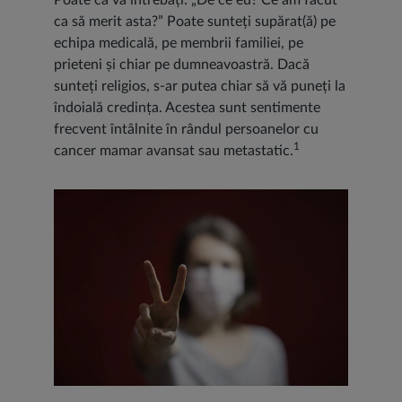
Poate că vă întrebați: „De ce eu? Ce am făcut
ca să merit asta?” Poate sunteți supărat(ă) pe
echipa medicală, pe membrii familiei, pe
prieteni și chiar pe dumneavoastră. Dacă
sunteți religios, s-ar putea chiar să vă puneți la
îndoială credința. Acestea sunt sentimente
frecvent întâlnite în rândul persoanelor cu
1
cancer mamar avansat sau metastatic.