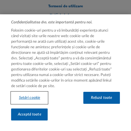
Legal [Footer Second]
Termeni de utilizare
Notă de informare
Confidențialitatea dvs. este importantă pentru noi.
Setări cookie
Folosim cookie-uri pentru a vă îmbunătăți experiența atunci
Despre cookie-uri
când vizitați site-urile noastre web: cookie-urile de
performanță ne arată cum utilizați acest site, cookie-urile
funcționale ne amintesc preferințele și cookie-urile de
direcționare ne ajută să împărtășim conținut relevant pentru
dvs. Selectați „Acceptă toate” pentru a vă da consimțământul
pentru toate cookie-urile, selectați „Setări cookie-uri” pentru
gestionarea diferitelor cookie-uri sau selectați „Refuză toate”
pentru utilizarea numai a cookie-urilor strict necesare. Puteți
modifica setările cookie-urilor în orice moment apăsând linkul
de setări cookie de pe site.
Hartă site
Setări cookie
Refuză toate
Hartă site
Acceptă toate
© 2026 Novartis AG | Aprobat ANMDMR (50019E/22.07.2025)
Recomandăm consultarea unui profesionist din domeniul sănătății.