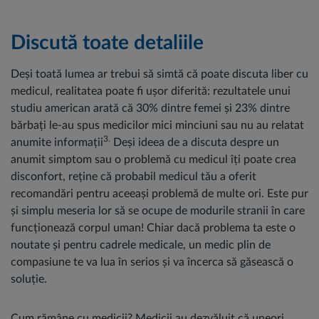
Discută toate detaliile
Deși toată lumea ar trebui să simtă că poate discuta liber cu
medicul, realitatea poate fi ușor diferită: rezultatele unui
studiu american arată că 30% dintre femei și 23% dintre
bărbați le-au spus medicilor mici minciuni sau nu au relatat
3.
anumite informații
Deși ideea de a discuta despre un
anumit simptom sau o problemă cu medicul îți poate crea
disconfort, reține că probabil medicul tău a oferit
recomandări pentru aceeași problemă de multe ori. Este pur
și simplu meseria lor să se ocupe de modurile stranii în care
funcționează corpul uman! Chiar dacă problema ta este o
noutate și pentru cadrele medicale, un medic plin de
compasiune te va lua în serios și va încerca să găsească o
soluție.
Cum rămâne cu medicii? Medicii au dezvăluit că uneori