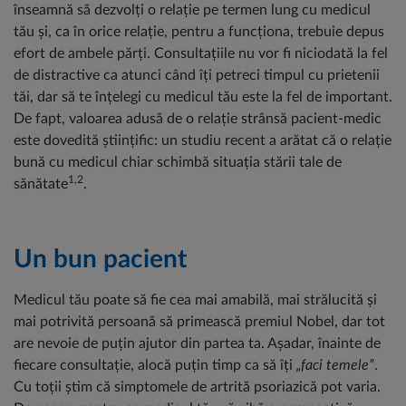
înseamnă să dezvolți o relație pe termen lung cu medicul
tău și, ca în orice relație, pentru a funcționa, trebuie depus
efort de ambele părți. Consultațiile nu vor fi niciodată la fel
de distractive ca atunci când îți petreci timpul cu prietenii
tăi, dar să te înțelegi cu medicul tău este la fel de important.
De fapt, valoarea adusă de o relație strânsă pacient-medic
este dovedită științific: un studiu recent a arătat că o relație
bună cu medicul chiar schimbă situația stării tale de
1,2
sănătate
.
Un bun pacient
Medicul tău poate să fie cea mai amabilă, mai strălucită și
mai potrivită persoană să primească premiul Nobel, dar tot
are nevoie de puțin ajutor din partea ta. Așadar, înainte de
fiecare consultație, alocă puțin timp ca să îți
„faci temele”
.
Cu toții știm că simptomele de artrită psoriazică pot varia.