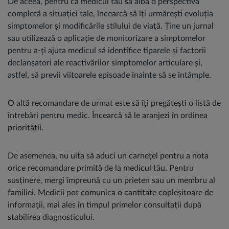
De aceea, pentru ca medicul tău să aibă o perspectivă
completă a situației tale, încearcă să îți urmărești evoluția
simptomelor și modificările stilului de viață. Ține un jurnal
sau utilizează o aplicație de monitorizare a simptomelor
pentru a-ți ajuta medicul să identifice tiparele și factorii
declanșatori ale reactivărilor simptomelor articulare și,
astfel, să previi viitoarele episoade înainte să se întâmple.
O altă recomandare de urmat este să îți pregătești o listă de
întrebări pentru medic. Încearcă să le aranjezi în ordinea
priorității.
De asemenea, nu uita să aduci un carnețel pentru a nota
orice recomandare primită de la medicul tău. Pentru
susținere, mergi împreună cu un prieten sau un membru al
familiei. Medicii pot comunica o cantitate copleșitoare de
informații, mai ales în timpul primelor consultații după
stabilirea diagnosticului.