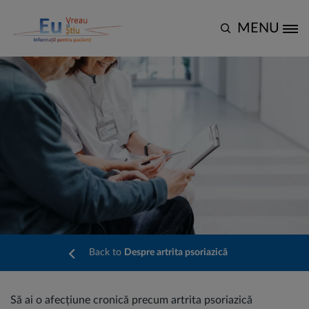
Mergi la conţinutul principal
MENU
Site Logo
Back to
Despre artrita psoriazică
Să ai o afecțiune cronică precum artrita psoriazică