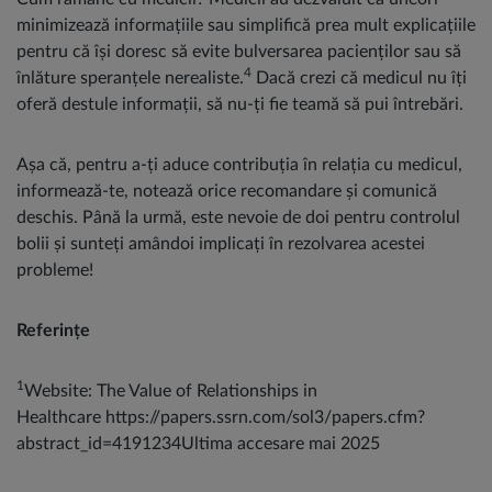
minimizează informațiile sau simplifică prea mult explicațiile
pentru că își doresc să evite bulversarea pacienților sau să
4
înlăture speranțele nerealiste.
Dacă crezi că medicul nu îți
oferă destule informații, să nu-ți fie teamă să pui întrebări.
Așa că, pentru a-ți aduce contribuția în relația cu medicul,
informează-te, notează orice recomandare și comunică
deschis. Până la urmă, este nevoie de doi pentru controlul
bolii și sunteți amândoi implicați în rezolvarea acestei
probleme!
Referințe
1
Website: The Value of Relationships in
Healthcare https://papers.ssrn.com/sol3/papers.cfm?
abstract_id=4191234Ultima accesare mai 2025