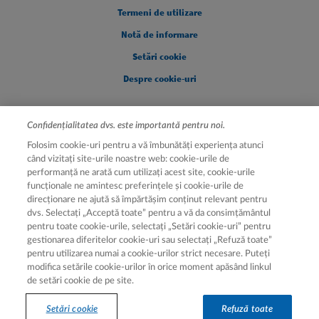
Legal [Footer Second]
Termeni de utilizare
Notă de informare
Setări cookie
Despre cookie-uri
Confidențialitatea dvs. este importantă pentru noi.
Folosim cookie-uri pentru a vă îmbunătăți experiența atunci
când vizitați site-urile noastre web: cookie-urile de
performanță ne arată cum utilizați acest site, cookie-urile
funcționale ne amintesc preferințele și cookie-urile de
direcționare ne ajută să împărtășim conținut relevant pentru
Hartă site
dvs. Selectați „Acceptă toate” pentru a vă da consimțământul
pentru toate cookie-urile, selectați „Setări cookie-uri” pentru
Hartă site
gestionarea diferitelor cookie-uri sau selectați „Refuză toate”
pentru utilizarea numai a cookie-urilor strict necesare. Puteți
modifica setările cookie-urilor în orice moment apăsând linkul
de setări cookie de pe site.
© 2026 Novartis AG | Aprobat ANMDMR (50019E/22.07.2025)
Setări cookie
Refuză toate
Recomandăm consultarea unui profesionist din domeniul sănătății.