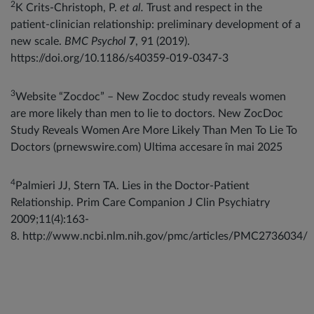
2
K Crits-Christoph, P.
et al.
Trust and respect in the
patient-clinician relationship: preliminary development of a
new scale.
BMC Psychol
7
, 91 (2019).
https://doi.org/10.1186/s40359-019-0347-3
3
Website “Zocdoc” – New Zocdoc study reveals women
are more likely than men to lie to doctors. New ZocDoc
Study Reveals Women Are More Likely Than Men To Lie To
Doctors (prnewswire.com) Ultima accesare în mai 2025
4
Palmieri JJ, Stern TA. Lies in the Doctor-Patient
Relationship. Prim Care Companion J Clin Psychiatry
2009;11(4):163-
8. http://www.ncbi.nlm.nih.gov/pmc/articles/PMC2736034/