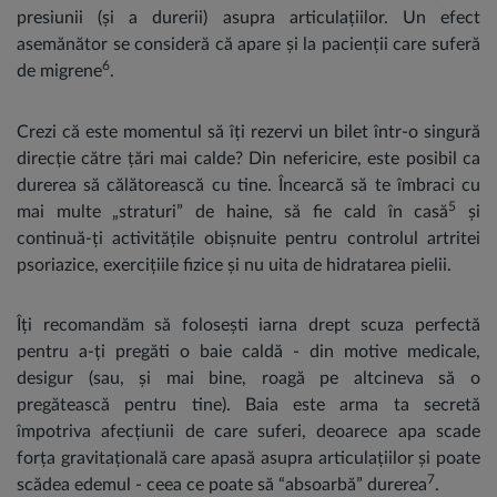
presiunii (și a durerii) asupra articulațiilor. Un efect
asemănător se consideră că apare și la pacienții care suferă
6
de migrene
.
Crezi că este momentul să îți rezervi un bilet într-o singură
direcție către țări mai calde? Din nefericire, este posibil ca
durerea să călătorească cu tine. Încearcă să te îmbraci cu
5
mai multe „straturi” de haine, să fie cald în casă
și
continuă-ți activitățile obișnuite pentru controlul artritei
psoriazice, exercițiile fizice și nu uita de hidratarea pielii.
Îți recomandăm să folosești iarna drept scuza perfectă
pentru a-ți pregăti o baie caldă - din motive medicale,
desigur (sau, și mai bine, roagă pe altcineva să o
pregătească pentru tine). Baia este arma ta secretă
împotriva afecțiunii de care suferi, deoarece apa scade
forța gravitațională care apasă asupra articulațiilor și poate
7
scădea edemul - ceea ce poate să “absoarbă” durerea
.