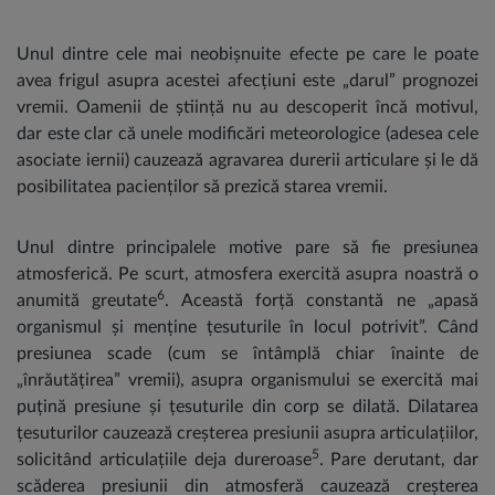
Unul dintre cele mai neobișnuite efecte pe care le poate
avea frigul asupra acestei afecțiuni este „darul” prognozei
vremii. Oamenii de știință nu au descoperit încă motivul,
dar este clar că unele modificări meteorologice (adesea cele
asociate iernii) cauzează agravarea durerii articulare și le dă
posibilitatea pacienților să prezică starea vremii.
Unul dintre principalele motive pare să fie presiunea
atmosferică. Pe scurt, atmosfera exercită asupra noastră o
6
anumită greutate
. Această forță constantă ne „apasă
organismul și menține țesuturile în locul potrivit”. Când
presiunea scade (cum se întâmplă chiar înainte de
„înrăutățirea” vremii), asupra organismului se exercită mai
puțină presiune și țesuturile din corp se dilată. Dilatarea
țesuturilor cauzează creșterea presiunii asupra articulațiilor,
5
solicitând articulațiile deja dureroase
. Pare derutant, dar
scăderea presiunii din atmosferă cauzează creșterea