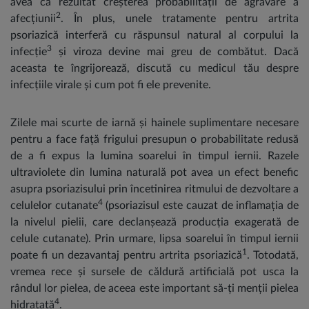
avea ca rezultat creșterea probabilității de agravare a
2
afecțiunii
. În plus, unele tratamente pentru artrita
psoriazică interferă cu răspunsul natural al corpului la
3
infecție
și viroza devine mai greu de combătut. Dacă
aceasta te îngrijorează, discută cu medicul tău despre
infecțiile virale și cum pot fi ele prevenite.
Zilele mai scurte de iarnă și hainele suplimentare necesare
pentru a face față frigului presupun o probabilitate redusă
de a fi expus la lumina soarelui în timpul iernii. Razele
ultraviolete din lumina naturală pot avea un efect benefic
asupra psoriazisului prin încetinirea ritmului de dezvoltare a
4
celulelor cutanate
(psoriazisul este cauzat de inflamația de
la nivelul pielii, care declanșează producția exagerată de
celule cutanate). Prin urmare, lipsa soarelui în timpul iernii
1
poate fi un dezavantaj pentru artrita psoriazică
. Totodată,
vremea rece și sursele de căldură artificială pot usca la
rândul lor pielea, de aceea este important să-ți menții pielea
4
hidratată
.