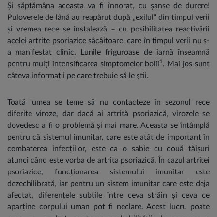
Și săptămâna aceasta va fi înnorat, cu șanse de durere!
Puloverele de lână au reapărut după „exilul” din timpul verii
și vremea rece se instalează – cu posibilitatea reactivării
acelei artrite psoriazice sâcâitoare, care în timpul verii nu s-
a manifestat clinic. Lunile friguroase de iarnă înseamnă
1
pentru mulți intensificarea simptomelor bolii
. Mai jos sunt
câteva informații pe care trebuie să le știi.
Toată lumea se teme să nu contacteze în sezonul rece
diferite viroze, dar dacă ai artrită psoriazică, virozele se
dovedesc a fi o problemă și mai mare. Aceasta se întâmplă
pentru că sistemul imunitar, care este atât de important în
combaterea infecțiilor, este ca o sabie cu două tăișuri
atunci când este vorba de artrita psoriazică. În cazul artritei
psoriazice, funcționarea sistemului imunitar este
dezechilibrată, iar pentru un sistem imunitar care este deja
afectat, diferențele subtile între ceva străin și ceva ce
aparține corpului uman pot fi neclare. Acest lucru poate