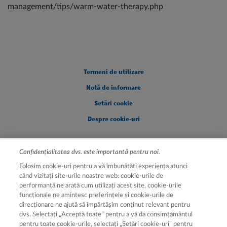
management/tips/warm-water-therapy.php
Legal [Footer Second]
Termeni de utilizare
Notă de informare
Setări cookie
Despre cookie-uri
Confidențialitatea dvs. este importantă pentru noi.
Folosim cookie-uri pentru a vă îmbunătăți experiența atunci
când vizitați site-urile noastre web: cookie-urile de
performanță ne arată cum utilizați acest site, cookie-urile
funcționale ne amintesc preferințele și cookie-urile de
direcționare ne ajută să împărtășim conținut relevant pentru
Hartă site
dvs. Selectați „Acceptă toate” pentru a vă da consimțământul
pentru toate cookie-urile, selectați „Setări cookie-uri” pentru