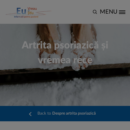
Mergi la conţinutul principal
MENU
Site Logo
Artrita psoriazică și
vremea rece
Back to
Despre artrita psoriazică