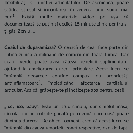
flexibilității și funcției articulațiilor. De asemenea, poate
scădea stresul și încordarea, în vederea unui somn mai
1
bun
. Există multe materiale video pe așa că
documentează-te puțin și dedică 15 minute zilnic pentru a-
ți găsi Zen-ul...
Ceaiul de după-amiază?
O ceașcă
de
ceai face parte din
rutina zilnică a milioane de oameni din toată lumea. Dar
ceaiul verde poate avea câteva beneficii suplimentare,
ajutând la ameliorarea durerii articulare. Acest lucru se
întâmplă deoarece conține compuși cu proprietăți
2
antiinflamatoare
, împiedicând afectarea cartilajului
articular. Așa că, grăbește-te și încălzește apa pentru ceai!
„Ice, ice, baby”
:
Este un truc simplu, dar simplul masaj
circular cu un cub de gheață pe o zonă dureroasă poare
diminua durerea. De obicei, oamenii cred că acest lucru se
întâmplă din cauza amorțelii zonei respective, dar, de fapt,