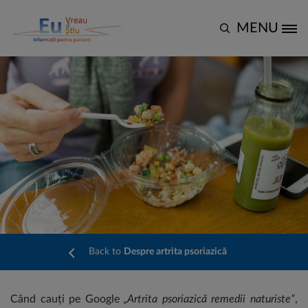
Mergi la conţinutul principal
MENU
Site Logo
Back to
Despre artrita psoriazică
Când cauți pe Google
„Artrita psoriazică remedii naturiste”
,