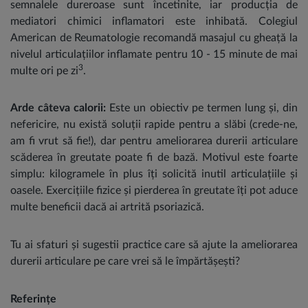
semnalele dureroase sunt încetinite, iar producția de
mediatori chimici inflamatori este inhibată. Colegiul
American de Reumatologie recomandă masajul cu gheață la
nivelul articulațiilor inflamate pentru 10 - 15 minute de mai
3
multe ori pe zi
.
Arde câteva calorii:
Este un obiectiv pe termen lung și, din
nefericire, nu există soluții rapide pentru a slăbi (crede-ne,
am fi vrut să fie!), dar pentru ameliorarea durerii articulare
scăderea în greutate poate fi de bază. Motivul este foarte
simplu: kilogramele în plus îți solicită inutil articulațiile și
oasele. Exercițiile fizice și pierderea în greutate îți pot aduce
multe beneficii dacă ai artrită psoriazică.
Tu ai sfaturi și sugestii practice care să ajute la ameliorarea
durerii articulare pe care vrei să le împărtășești?
Referințe