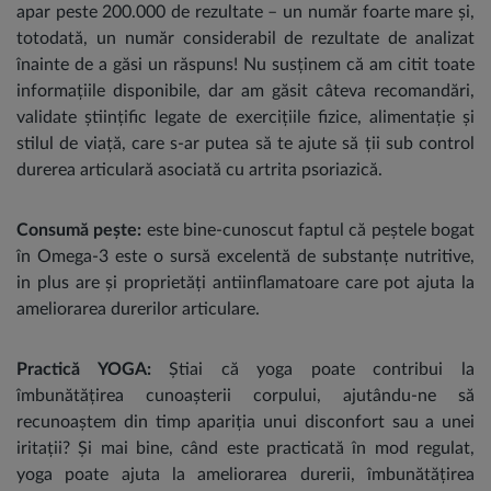
apar peste 200.000 de rezultate – un număr foarte mare și,
totodată, un număr considerabil de rezultate de analizat
înainte de a găsi un răspuns! Nu susținem că am citit toate
informațiile disponibile, dar am găsit câteva recomandări,
validate științific legate de exercițiile fizice, alimentație și
stilul de viață, care s-ar putea să te ajute să ții sub control
durerea articulară asociată cu artrita psoriazică.
Consumă pește
:
este bine-cunoscut faptul că peștele bogat
în Omega-3 este o sursă excelentă de substanțe nutritive,
in plus are și proprietăți antiinflamatoare care pot ajuta la
ameliorarea durerilor articulare.
Practică YOGA
:
Știai că yoga poate contribui la
îmbunătățirea cunoașterii corpului, ajutându-ne să
recunoaștem din timp apariția unui disconfort sau a unei
iritații? Și mai bine, când este practicată în mod regulat,
yoga poate ajuta la ameliorarea durerii, îmbunătățirea