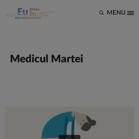
Mergi la conţinutul principal
Back to
Acasă
MENU
Site Logo
Medicul Martei