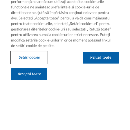
performanță ne arată cum utilizați acest site, cookie-urile
Setări cookie
funcționale ne amintesc preferințele și cookie-urile de
direcționare ne ajută să împărtășim conținut relevant pentru
Despre cookie-uri
dvs. Selectați „Acceptă toate” pentru a vă da consimțământul
pentru toate cookie-urile, selectați „Setări cookie-uri” pentru
gestionarea diferitelor cookie-uri sau selectați „Refuză toate”
pentru utilizarea numai a cookie-urilor strict necesare. Puteți
modifica setările cookie-urilor în orice moment apăsând linkul
de setări cookie de pe site.
Setări cookie
Refuză toate
Hartă site
Acceptă toate
Hartă site
© 2026 Novartis AG | Aprobat ANMDMR (50019E/22.07.2025)
Recomandăm consultarea unui profesionist din domeniul sănătății.