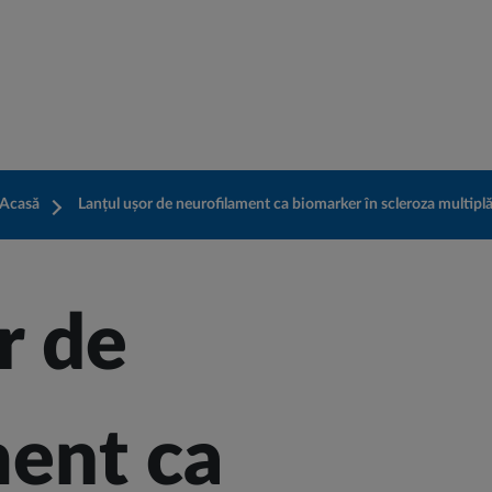
Mergi la conţinutul principal
Acasă
Lanțul ușor de neurofilament ca biomarker în scleroza multipl
r de
ment ca