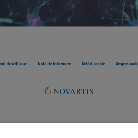
ni de utilizare
Notă de informare
Setări cookie
Despre cooki
Hartă site
Hartă site