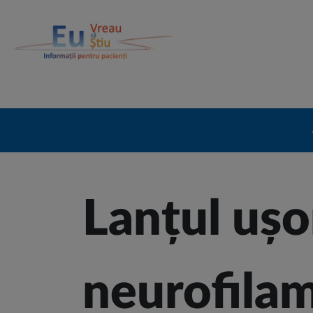
Site Logo
Lanțul ușo
neurofila