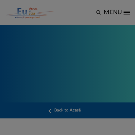
Mergi la conţinutul principal
MENU
Site Logo
Back to
Acasă