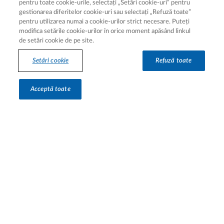
pentru toate cookie-urile, selectați „Setări cookie-uri” pentru
gestionarea diferitelor cookie-uri sau selectați „Refuză toate”
pentru utilizarea numai a cookie-urilor strict necesare. Puteți
modifica setările cookie-urilor în orice moment apăsând linkul
de setări cookie de pe site.
Legal [Footer Second]
Termeni de utilizare
Setări cookie
Refuză toate
Notă de informare
Setări cookie
Acceptă toate
Despre cookie-uri
Hartă site
Hartă site