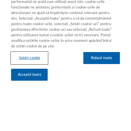
performanță ne arată cum utilizați acest site, cookie-urile
Setări cookie
funcționale ne amintesc preferințele și cookie-urile de
direcționare ne ajută să împărtășim conținut relevant pentru
Despre cookie-uri
dvs. Selectați „Acceptă toate” pentru a vă da consimțământul
pentru toate cookie-urile, selectați „Setări cookie-uri” pentru
gestionarea diferitelor cookie-uri sau selectați „Refuză toate”
pentru utilizarea numai a cookie-urilor strict necesare. Puteți
modifica setările cookie-urilor în orice moment apăsând linkul
de setări cookie de pe site.
Setări cookie
Refuză toate
Hartă site
Acceptă toate
Hartă site
© 2026 Novartis AG | Aprobat ANMDMR (50019E/22.07.2025)
Recomandăm consultarea unui profesionist din domeniul sănătății.