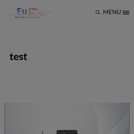
Mergi la conţinutul principal
Back to
Acasă
MENU
Site Logo
test